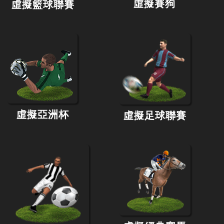
虛擬賽狗
虛擬籃球聯賽
虛擬亞洲杯
虛擬足球聯賽