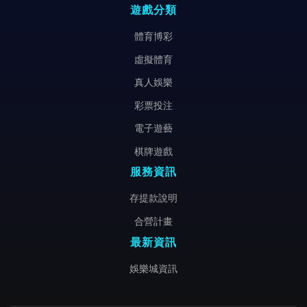
遊戲分類
體育博彩
虛擬體育
真人娛樂
彩票投注
電子遊藝
棋牌遊戲
服務資訊
存提款說明
合營計畫
最新資訊
娛樂城資訊