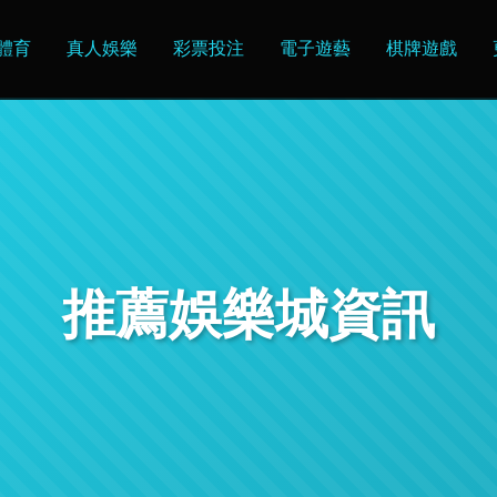
體育
真人娛樂
彩票投注
電子遊藝
棋牌遊戲
推薦娛樂城資訊