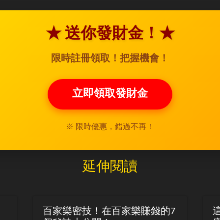
★ 送你發財金！★
限時註冊領取！把握機會！
立即領取發財金
※ 限時優惠，錯過不再！
延伸閱讀
百家樂密技！在百家樂賺錢的7