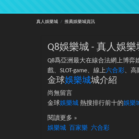
真人娛樂城
推薦娛樂城資訊
Q8娛樂城 - 真人娛樂
Q8爲亞洲最大在線合法網上博弈
戲、SLOT-game、線上
六合彩
、高
金球
娛樂城
城介紹
尚無留言
金球
娛樂城
熱搜排行前十的
娛樂
閱讀更多 »
娛樂城
百家樂
六合彩