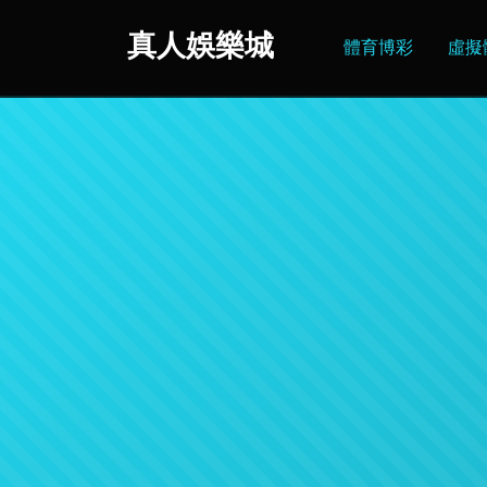
真人娛樂城
體育博彩
虛擬