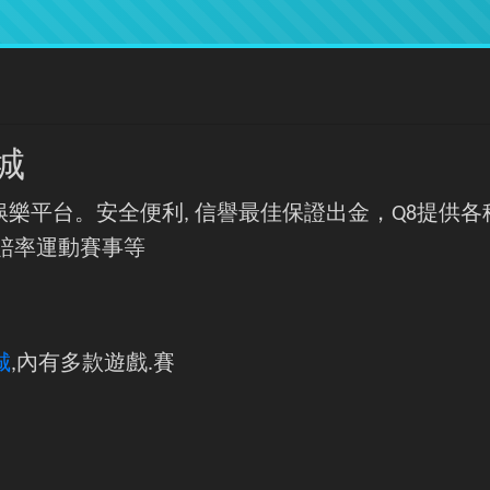
城
娛樂平台。安全便利, 信譽最佳保證出金，Q8提供
賠率運動賽事等
城
,內有多款遊戲.賽