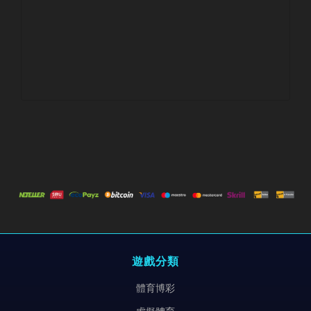
遊戲分類
體育博彩