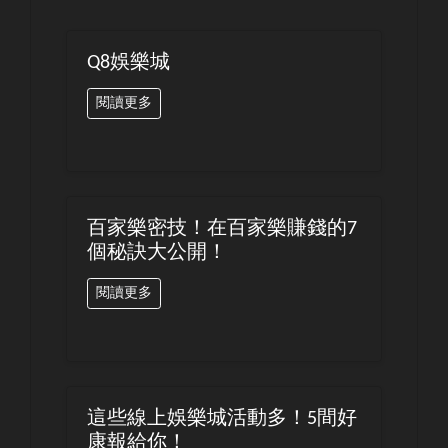
Q8娛樂城
閱讀更多
百家樂密技！在百家樂賺錢的7
個秘訣大公開！
閱讀更多
這些線上娛樂城活動多！5間好
康報給你！