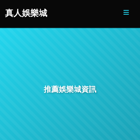
真人娛樂城
推薦娛樂城資訊